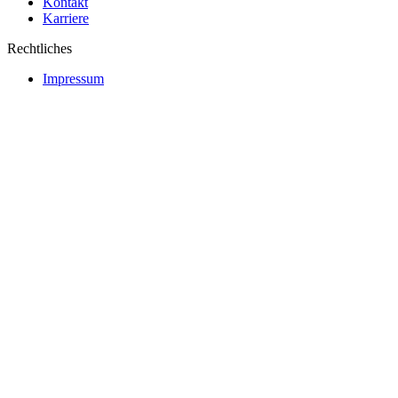
Kontakt
Karriere
Rechtliches
Impressum
Datenschutzerklärung
Barrierefreiheitserklärung
AGB
Standortauswahl
Adresse / Kontakt
Autohaus Brunner GmbH
Brandleitenweg 1
82319 Starnberg-Wangen
08151 97135-0
info@autohaus-brunner.de
Öffnungszeiten
Verkauf
Mo-Fr
08:30 - 18:00 Uhr
Sa
09:00 - 13:00 Uhr
Samstag nur an ungeraden Kalenderwochen geöffnet.
Service / Werkstatt
Mo-Fr