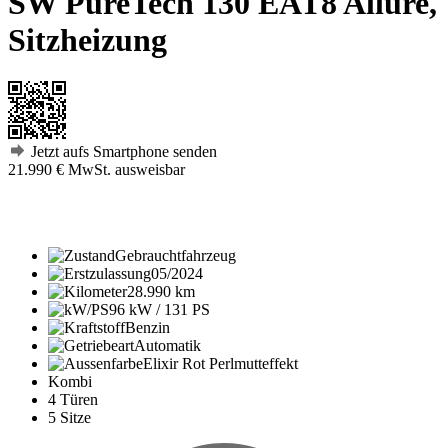
SW PureTech 130 EAT8 Allure,
Sitzheizung
Jetzt aufs Smartphone senden
21.990 €
MwSt. ausweisbar
Gebrauchtfahrzeug
05/2024
28.990 km
96 kW / 131 PS
Benzin
Automatik
Elixir Rot Perlmutteffekt
Kombi
4 Türen
5 Sitze